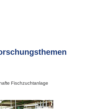
 Forschungsthemen
:
afte Fischzuchtanlage