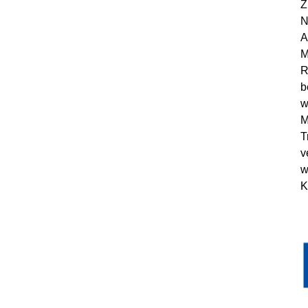
Z
N
A
M
R
b
w
M
T
v
w
K