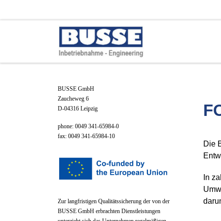
Zum Inhalt springen
BUSSE GmbH
Zaucheweg 6
F
D-04316 Leipzig
phone: 0049 341-65984-0
fax: 0049 341-65984-10
Die 
Entw
In z
Umwe
darun
Zur langfristigen Qualitätssicherung der von der
BUSSE GmbH erbrachten Dienstleistungen