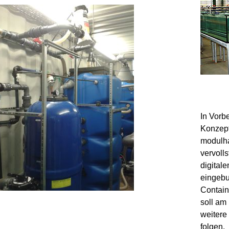
In Vorb
Konzept
modulha
vervoll
digital
eingebu
Contain
soll am
weitere
folgen.