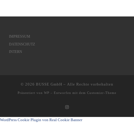
IMPRESSUM
DATENSCHUTZ
INTERN
© 2026
BUSSE GmbH
– Alle Rechte vorbehalten
Präsentiert von
WP
– Entworfen mit dem
Customizr-Theme
WordPress Cookie Plugin von Real Cookie Banner